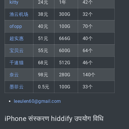
kitty
24元
1年
42个
渔云机场
38元
300G
32个
ofopp
40元
100G
70个
超实惠
51元
666G
40个
宝贝云
55元
600G
64个
千速猫
68元
512G
46个
奈云
98元
280G
140个
墨菲云
0.5元
100G
33个
leeulen60@gmail.com
iPhone संस्करण hiddify उपयोग विधि