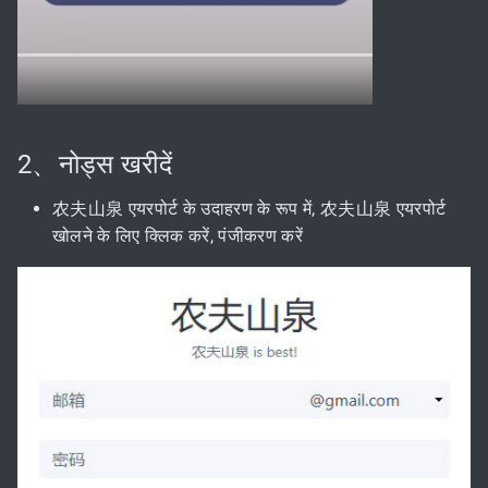
2、नोड्स खरीदें
农夫山泉 एयरपोर्ट के उदाहरण के रूप में, 农夫山泉 एयरपोर्ट
खोलने के लिए क्लिक करें, पंजीकरण करें