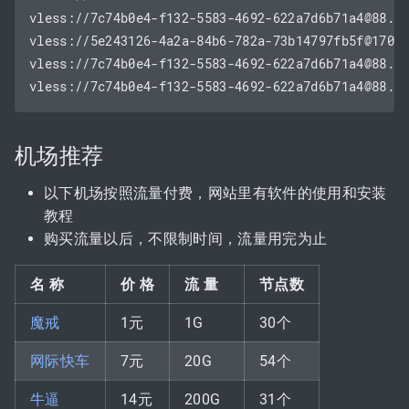
vless://
7c74b0e4-f132-5583-4692-622a7d6b71a4@88.2
vless://
5e243126-4a2a-84b6-782a-73b14797fb5f@170.
vless://
7c74b0e4-f132-5583-4692-622a7d6b71a4@88.2
vless://
7c74b0e4-f132-5583-4692-622a7d6b71a4@88.2
机场推荐
以下机场按照流量付费，网站里有软件的使用和安装
教程
购买流量以后，不限制时间，流量用完为止
名 称
价 格
流 量
节点数
魔戒
1元
1G
30个
网际快车
7元
20G
54个
牛逼
14元
200G
31个